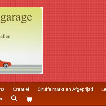
ns
Creatief
Snuffelmarkt en Afgeprijsd
Le