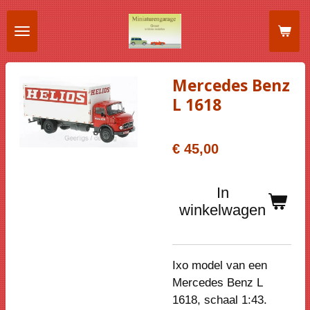
Ga
direct
naar
de
Mercedes Benz
hoofdinhoud
L 1618
€ 45,00
In
winkelwagen
Ixo model van een
Mercedes Benz L
1618, schaal 1:43.