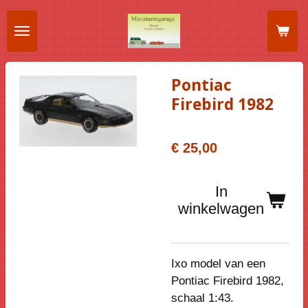
Ga
direct
naar
de
Pontiac
hoofdinhoud
Firebird 1982
€ 25,00
In
winkelwagen
Ixo model van een
Pontiac Firebird 1982,
schaal 1:43.