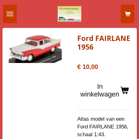
Ga
direct
naar
de
Ford FAIRLANE
hoofdinhoud
1956
€ 10,00
In
winkelwagen
Atlas model van een
Ford FAIRLANE 1956,
schaal 1:43.