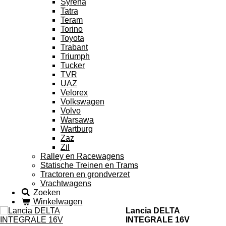
Syrena
Tatra
Teram
Torino
Toyota
Trabant
Triumph
Tucker
TVR
UAZ
Velorex
Volkswagen
Volvo
Warsawa
Wartburg
Zaz
Zil
Ralley en Racewagens
Statische Treinen en Trams
Tractoren en grondverzet
Vrachtwagens
Zoeken
Winkelwagen
Lancia DELTA
INTEGRALE 16V