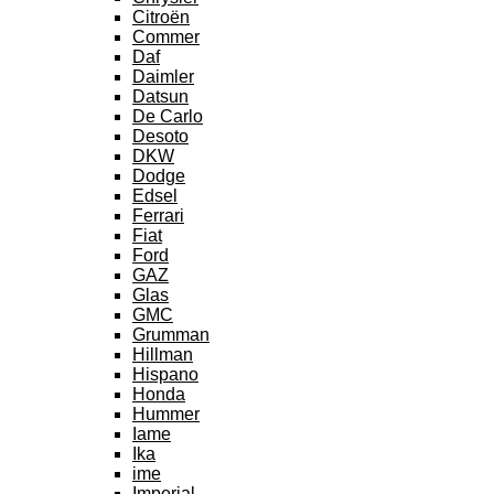
Citroën
Commer
Daf
Daimler
Datsun
De Carlo
Desoto
DKW
Dodge
Edsel
Ferrari
Fiat
Ford
GAZ
Glas
GMC
Grumman
Hillman
Hispano
Honda
Hummer
Iame
Ika
ime
Imperial