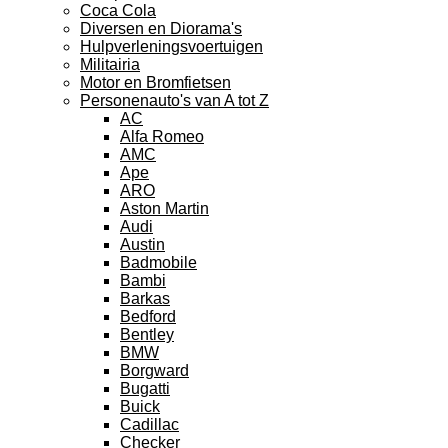
Coca Cola
Diversen en Diorama's
Hulpverleningsvoertuigen
Militairia
Motor en Bromfietsen
Personenauto's van A tot Z
AC
Alfa Romeo
AMC
Ape
ARO
Aston Martin
Audi
Austin
Badmobile
Bambi
Barkas
Bedford
Bentley
BMW
Borgward
Bugatti
Buick
Cadillac
Checker