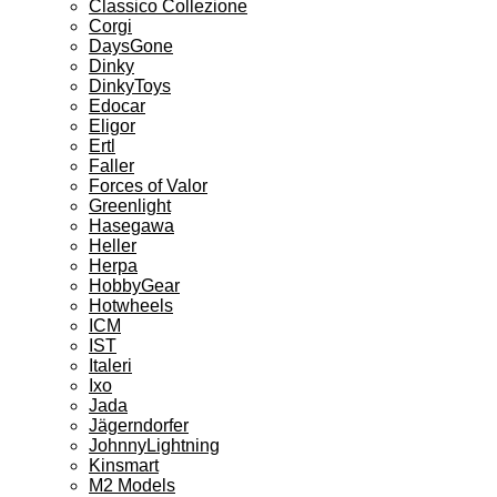
Classico Collezione
Corgi
DaysGone
Dinky
DinkyToys
Edocar
Eligor
Ertl
Faller
Forces of Valor
Greenlight
Hasegawa
Heller
Herpa
HobbyGear
Hotwheels
ICM
IST
Italeri
Ixo
Jada
Jägerndorfer
JohnnyLightning
Kinsmart
M2 Models