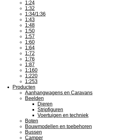
1:24
1:32
1:34/1:36
1:43
1:48
1:50
1:57
1:60
1:64
1:72
1:76
1:87
1:160
1:220
1:253
Producten
Aanhangwagens en Caravans
Beelden
Dieren
Stripfiguren
Voertuigen en techniek
Boten
Bouwmodellen en toebehoren
Bussen
Camper