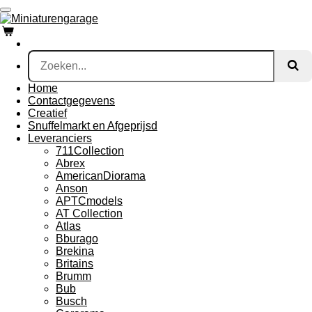
Ga
direct
naar
de
hoofdinhoud
Home
Contactgegevens
Creatief
Snuffelmarkt en Afgeprijsd
Leveranciers
711Collection
Abrex
AmericanDiorama
Anson
APTCmodels
AT Collection
Atlas
Bburago
Brekina
Britains
Brumm
Bub
Busch