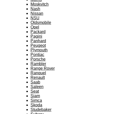
Moskvitch
Nash
Nissan
NSU
Oldsmobile
Opel
Packard
Pagini
Panhard
Peugeot
Plymouth
Pontiac
Porsche
Rambler
Range Rover
Ranquel
Renault
Saab
Saleen
Seat
Siam
Simca
Skoda
Studebaker