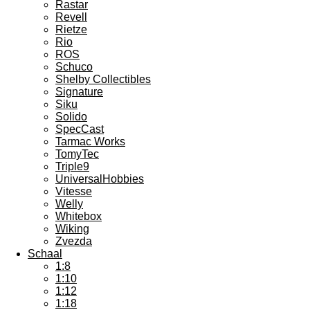
Rastar
Revell
Rietze
Rio
ROS
Schuco
Shelby Collectibles
Signature
Siku
Solido
SpecCast
Tarmac Works
TomyTec
Triple9
UniversalHobbies
Vitesse
Welly
Whitebox
Wiking
Zvezda
Schaal
1:8
1:10
1:12
1:18