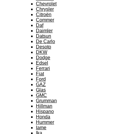
Chevrolet
Chrysler
Citroën
Commer
Daf
Daimler
Datsun
De Carlo
Desoto
DKW
Dodge
Edsel
Ferrari
Fiat
Ford
GAZ
Glas
GMC
Grumman
Hillman
Hispano
Honda
Hummer
Iame
Ika