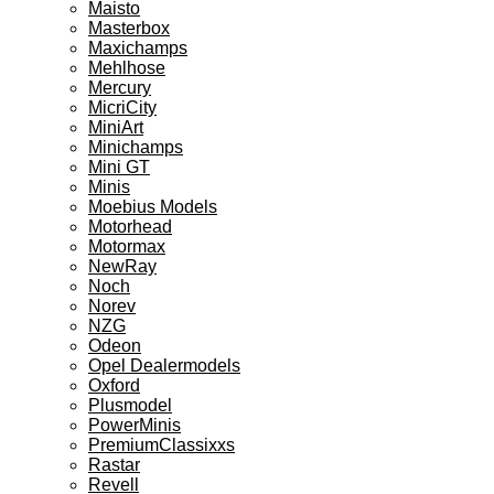
Maisto
Masterbox
Maxichamps
Mehlhose
Mercury
MicriCity
MiniArt
Minichamps
Mini GT
Minis
Moebius Models
Motorhead
Motormax
NewRay
Noch
Norev
NZG
Odeon
Opel Dealermodels
Oxford
Plusmodel
PowerMinis
PremiumClassixxs
Rastar
Revell