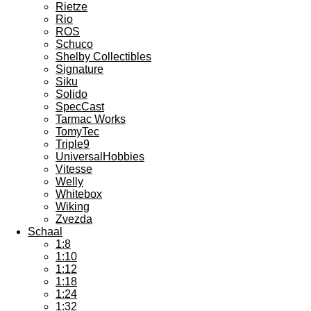
Rietze
Rio
ROS
Schuco
Shelby Collectibles
Signature
Siku
Solido
SpecCast
Tarmac Works
TomyTec
Triple9
UniversalHobbies
Vitesse
Welly
Whitebox
Wiking
Zvezda
Schaal
1:8
1:10
1:12
1:18
1:24
1:32