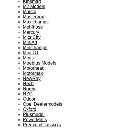
Kinsmart
M2 Models
Maisto
Masterbox
Maxichamps
Mehlhose
Mercury
MicriCity
MiniArt
Minichamps
Mini GT
Minis
Moebius Models
Motorhead
Motormax
NewRay
Noch
Norev
NZG
Odeon
Opel Dealermodels
Oxford
Plusmodel
PowerMinis
PremiumClassixxs