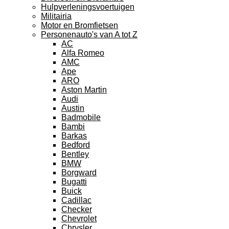
Hulpverleningsvoertuigen
Militairia
Motor en Bromfietsen
Personenauto's van A tot Z
AC
Alfa Romeo
AMC
Ape
ARO
Aston Martin
Audi
Austin
Badmobile
Bambi
Barkas
Bedford
Bentley
BMW
Borgward
Bugatti
Buick
Cadillac
Checker
Chevrolet
Chrysler