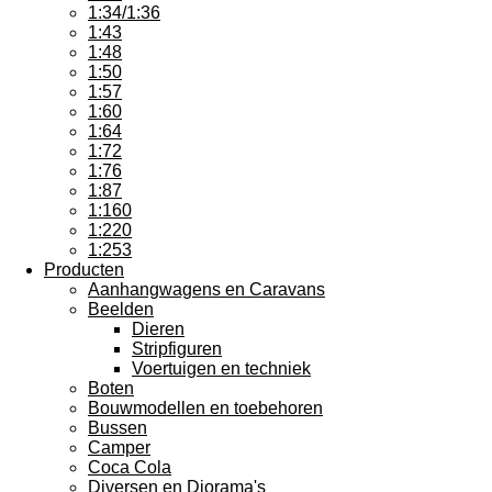
1:34/1:36
1:43
1:48
1:50
1:57
1:60
1:64
1:72
1:76
1:87
1:160
1:220
1:253
Producten
Aanhangwagens en Caravans
Beelden
Dieren
Stripfiguren
Voertuigen en techniek
Boten
Bouwmodellen en toebehoren
Bussen
Camper
Coca Cola
Diversen en Diorama's