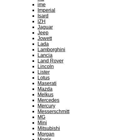
ime
Imperial
Isard
IZH
Jaguar
Jeep
Jowett
Lada
Lamborghini
Lancia
Land Rover
Lincoln
Lister
Lotus
Maserati
Mazda
Melkus
Mercedes
Mercury
Messerschmitt
MG
Mini
Mitsubishi
Morgan
Morris