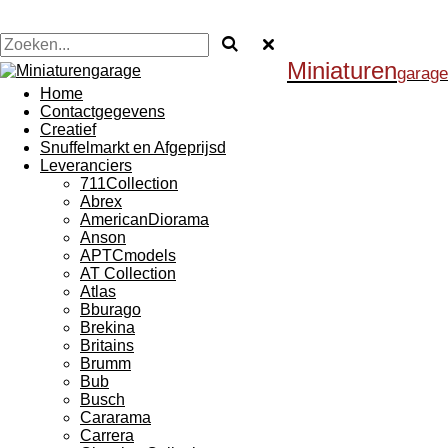
Miniaturen
garage
Home
Contactgegevens
Creatief
Snuffelmarkt en Afgeprijsd
Leveranciers
711Collection
Abrex
AmericanDiorama
Anson
APTCmodels
AT Collection
Atlas
Bburago
Brekina
Britains
Brumm
Bub
Busch
Cararama
Carrera