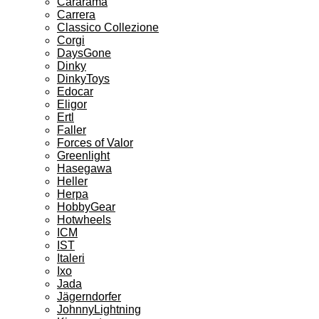
Cararama
Carrera
Classico Collezione
Corgi
DaysGone
Dinky
DinkyToys
Edocar
Eligor
Ertl
Faller
Forces of Valor
Greenlight
Hasegawa
Heller
Herpa
HobbyGear
Hotwheels
ICM
IST
Italeri
Ixo
Jada
Jägerndorfer
JohnnyLightning