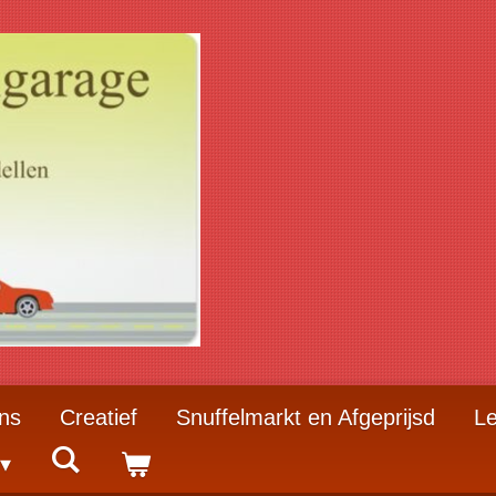
ns
Creatief
Snuffelmarkt en Afgeprijsd
Le