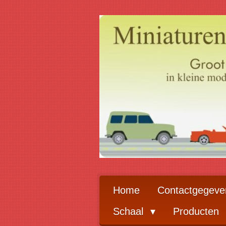
Ga
direct
naar
de
hoofdinhoud
Home
Contactgegeve
Schaal
Producten