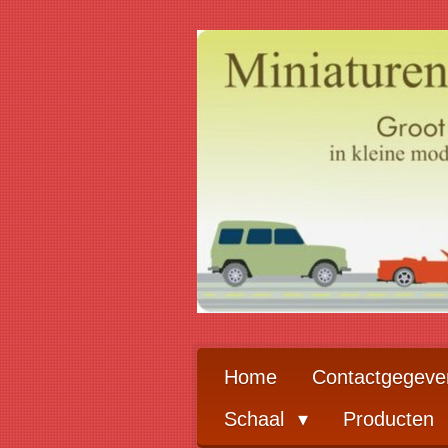
Ga
direct
naar
de
hoofdinhoud
Home
Contactgegeve
Schaal
Producten