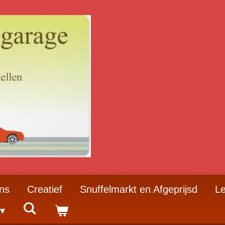
ns
Creatief
Snuffelmarkt en Afgeprijsd
Le