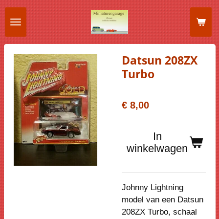
Ga
direct
naar
de
Datsun 208ZX
hoofdinhoud
Turbo
€ 8,00
In
winkelwagen
Johnny Lightning
model van een Datsun
208ZX Turbo, schaal