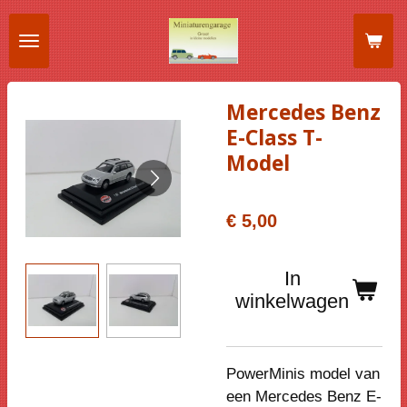
Ga
direct
naar
de
Mercedes Benz
hoofdinhoud
E-Class T-
Model
€ 5,00
In
winkelwagen
PowerMinis model van
een Mercedes Benz E-