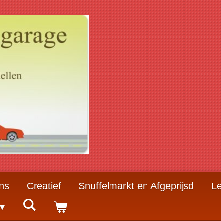
ns
Creatief
Snuffelmarkt en Afgeprijsd
Le