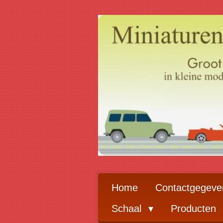
Ga
direct
naar
de
hoofdinhoud
Home
Contactgegeve
Schaal
Producten