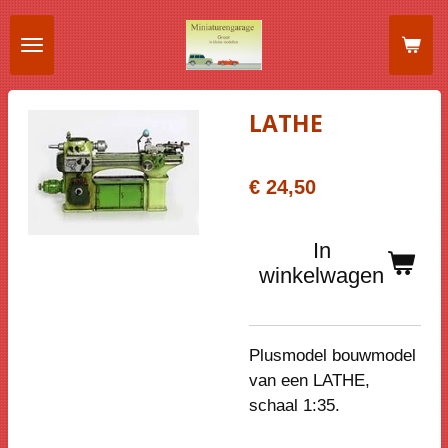
Ga
direct
naar
de
LATHE
hoofdinhoud
€ 24,50
In
winkelwagen
Plusmodel bouwmodel
van een LATHE,
schaal 1:35.