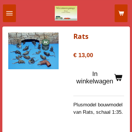
Ga
direct
naar
de
Rats
hoofdinhoud
€ 13,00
In
winkelwagen
Plusmodel bouwmodel
van Rats, schaal 1:35.