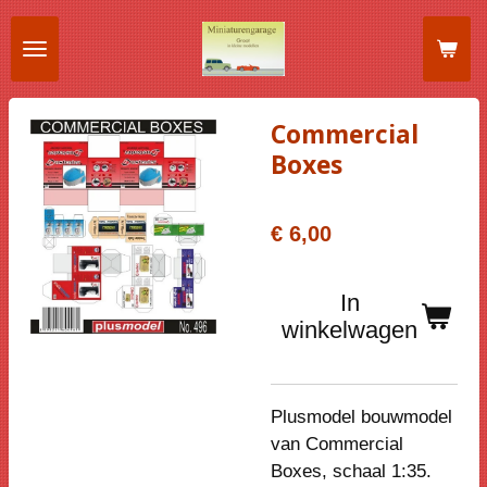
Ga
direct
naar
de
Commercial
hoofdinhoud
Boxes
€ 6,00
In
winkelwagen
Plusmodel bouwmodel
van Commercial
Boxes, schaal 1:35.