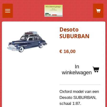
Ga
direct
naar
de
Desoto
hoofdinhoud
SUBURBAN
€ 16,00
In
winkelwagen
Oxford model van een
Desoto SUBURBAN,
schaal 1:87.