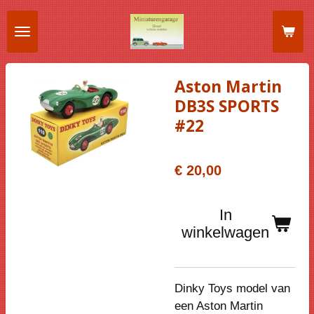
Ga
direct
naar
de
Aston Martin
hoofdinhoud
DB3S SPORTS
#22
€ 20,00
In
winkelwagen
Dinky Toys model van
een Aston Martin